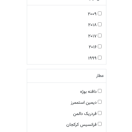
شرقی چوبی
2009
رایحه های گلی
2018
شرقی گلی
2017
رایحه های شرقی
2016
شرقی فوژه
1999
رایحه های معطر
2001
معطر میوه ای
عطار
2005
چوبی گلی مُشکی
2008
دافنه بوژه
مرکباتی معطر
2007
دیمین استممرز
رایحه های چرمی
2013
فردریک دالمن
معطر آبزی
2014
فرانسیس کرکجان
چایپر گلی