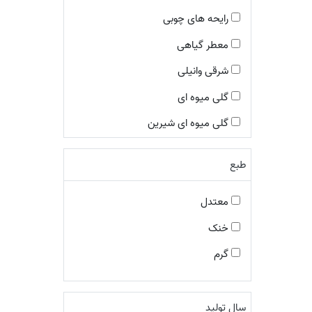
رایحه های چوبی
معطر گیاهی
شرقی وانیلی
گلی میوه ای
گلی میوه ای شیرین
چوبی معطر
طبع
شرقی ادویه ای
چوبی ادویه ای
معتدل
چایپر میوه ای
خنک
معطر فوژه
گرم
گلی چوبی مُشکی
معطر ادویه ای
سال تولید