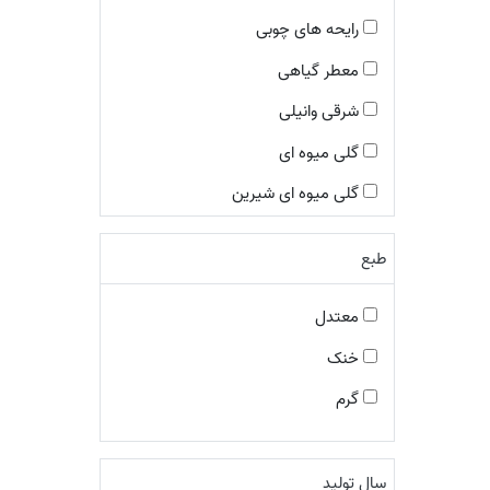
رایحه های چوبی
معطر گیاهی
شرقی وانیلی
گلی میوه ای
گلی میوه ای شیرین
چوبی معطر
طبع
شرقی ادویه ای
چوبی ادویه ای
معتدل
چایپر میوه ای
خنک
معطر فوژه
گرم
گلی چوبی مُشکی
معطر ادویه ای
سال تولید