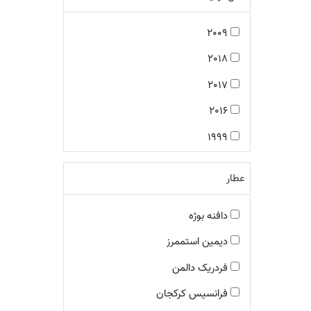
شرقی چوبی
2009
رایحه های گلی
2018
شرقی گلی
2017
رایحه های شرقی
2016
شرقی فوژه
1999
رایحه های معطر
2001
معطر میوه ای
عطار
2005
چوبی گلی مُشکی
2008
دافنه بوژه
مرکباتی معطر
2007
دیمین استممرز
رایحه های چرمی
2013
فردریک دالمن
معطر آبزی
2014
فرانسیس کرکجان
چایپر گلی