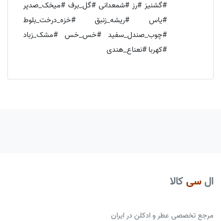
#گشنیز #رز #شمعدانی #گل_برف #میخک_صدپر
#یاس #ریشه_زنبق #خزه_درخت_بلوط
#چوب_صندل_سفید #خس_خس #مشک_زباد
#کهربا #نعناع_هندی
ال
سی
کالا
مرجع تخصصی عطر و ادکلن در ایران