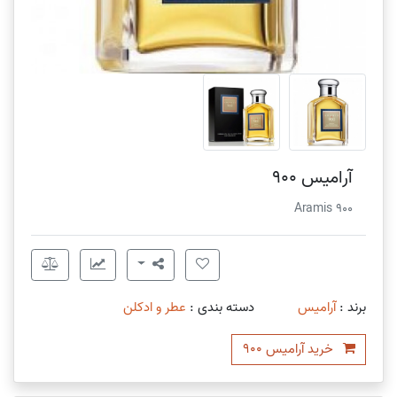
آرامیس 900
Aramis 900
برند :
آرامیس
دسته بندی :
عطر و ادکلن
خرید آرامیس 900