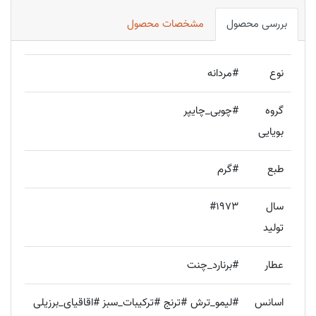
بررسی محصول
مشخصات محصول
نوع
#مردانه
گروه
#چوبی_چایپر
بویایی
طبع
#گرم
سال
#1973
تولید
عطار
#برنارد_چنت
اسانس
#لیمو_ترش #ترنج #ترکیبات_سبز #اقاقیای_برزیلی