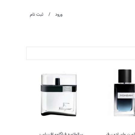
/
ورود
ثبت نام
ایو سن لورن وای ادو پرفیوم
سالواتوره فراگامو اف بای بلک