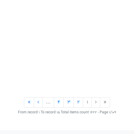
...
4
3
2
1
From record 1 To record 15 Total items count 1622 - Page 1/109