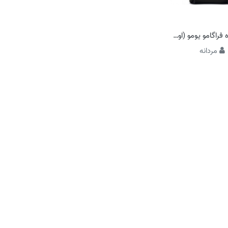
سالواتوره فراگامو یومو (اومو) سیگنیچر (سیگنچر)
مردانه