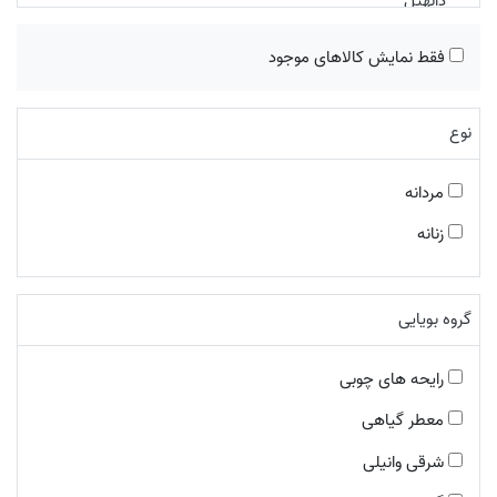
دانهیل
گرلن
فقط نمایش کالاهای موجود
کارتیر
بوتگا ونتا
نوع
بریتنی اسپیرز
میو میو
مردانه
ایو سن لورن
سالواتوره فراگامو
زنانه
کارل لاگرفلد
دیزل
گروه بویایی
آنجل شلیسر
کارولینا هررا
رایحه های چوبی
ریپلی
معطر گیاهی
لالیک
شرقی وانیلی
لورا بیاجوتی