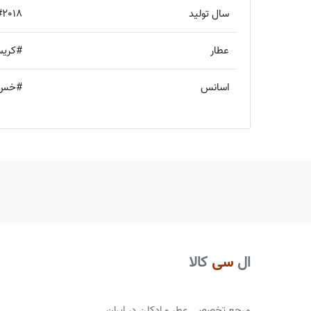
سال تولید
#2018
عطار
#کریس
اسانس
#خس_
ال
سی
کالا
مرجع تخصصی عطر و ادکلن در ایران