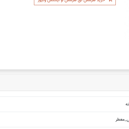
ه
_معطر