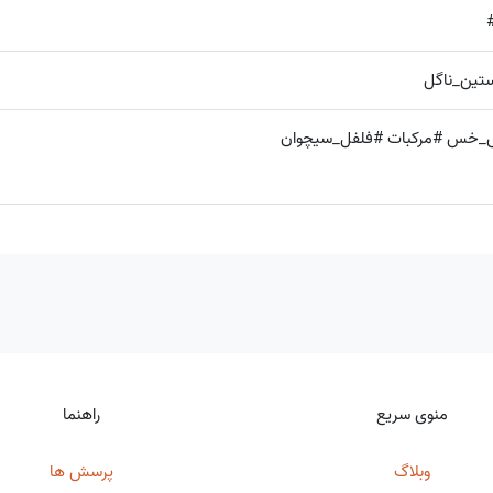
تین_ناگل
خس #مرکبات #فلفل_سیچوان
منوی سریع
راهنما
وبلاگ
پرسش ها