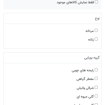
فقط نمایش کالاهای موجود
کارتیر
بوتگا ونتا
نوع
بریتنی اسپیرز
میو میو
مردانه
ایو سن لورن
سالواتوره فراگامو
زنانه
کارل لاگرفلد
دیزل
گروه بویایی
آنجل شلیسر
کارولینا هررا
رایحه های چوبی
ریپلی
معطر گیاهی
لالیک
شرقی وانیلی
لورا بیاجوتی
کوچ
گلی میوه ای
آزارو