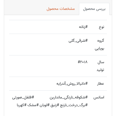
بررسی محصول
مشخصات محصول
نوع
#زنانه
گروه
#شرقی_گلی
بویایی
سال
#2018
تولید
عطار
#دانیالا_روش_آندرایه
اسانس
#شکوفه_نارنگی_ماندارین #فلفل_صورتی
#برگ_درخت_نارنج #زنبق #لوبان #مشک #کهربا