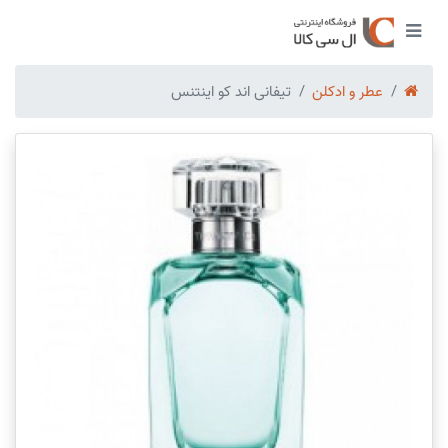
عطر و ادکلن
تیفانی اند کو اینتنس