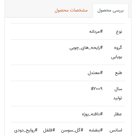
بررسی محصول
مشخصات محصول
نوع
#مردانه
گروه
#رایحه_های_چوبی
بویایی
طبع
#معتدل
سال
#2009
تولید
عطار
#دافنه_بوژه
اسانس
#بنفشه #گل_سوسن #فلفل #روایح_دودی