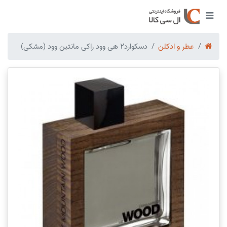
عطر و ادکلن
دسکوارد2 هی وود راکی مانتین وود (مشکی)