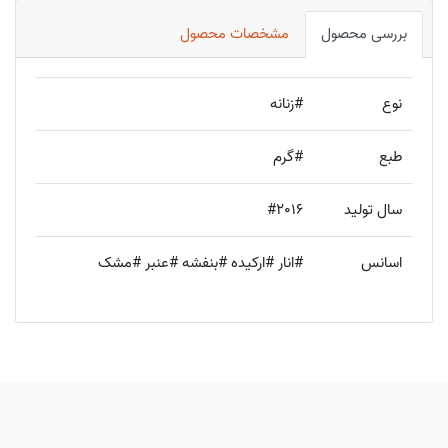
بررسی محصول
مشخصات محصول
نوع
#زنانه
طبع
#گرم
سال تولید
#2016
اسانس
#انار #ارکیده #بنفشه #عنبر #مشک