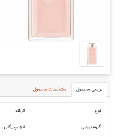
بررسی محصول
مشخصات محصول
نوع
#زنانه
گروه بویایی
#چایپر_گلی