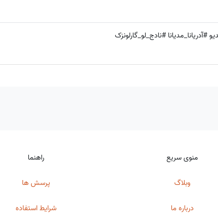
و #آدریانا_مدیانا #نادج_لو_گارلونزک
منوی سریع
راهنما
وبلاگ
پرسش ها
درباره ما
شرایط استفاده