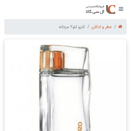
عطر و ادکلن
کنزو لئو2 مردانه