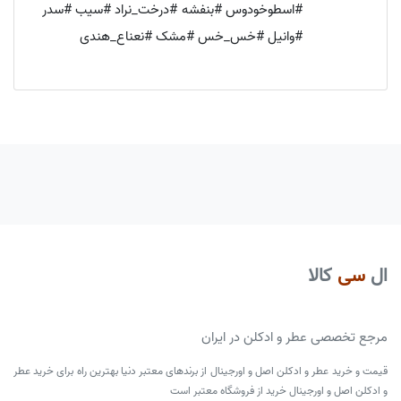
#اسطوخودوس #بنفشه #درخت_نراد #سیب #سدر
#وانیل #خس_خس #مشک #نعناع_هندی
ال
سی
کالا
مرجع تخصصی عطر و ادکلن در ایران
قیمت و خرید عطر و ادکلن اصل و اورجینال از برندهای معتبر دنیا بهترین راه برای خرید عطر
و ادکلن اصل و اورجینال خرید از فروشگاه معتبر است