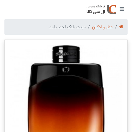
عطر و ادکلن
مونت بلنک لجند نایت