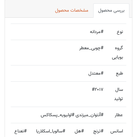
بررسی محصول
مشخصات محصول
نوع
#مردانه
گروه
#چوبی_معطر
بویایی
طبع
#معتدل
سال
#2017
تولید
عطار
#آنتوان_میزندی #اولیویه_پسکاکس
اسانس
#ترنج #هل #سالویا_اسکلاریا #نعناع