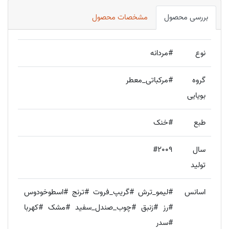
بررسی محصول
مشخصات محصول
نوع
#مردانه
گروه
#مرکباتی_معطر
بویایی
طبع
#خنک
سال
#2009
تولید
اسانس
#لیمو_ترش #گریپ_فروت #ترنج #اسطوخودوس
#رز #زنبق #چوب_صندل_سفید #مشک #کهربا
#سدر