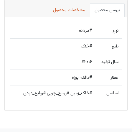
بررسی محصول
مشخصات محصول
نوع
#مردانه
طبع
#خنک
سال تولید
#2016
عطار
#دافنه_بوژه
اسانس
#خاک_زمین #روایح_چوبی #روایح_دودی