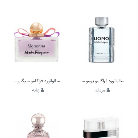
سالواتوره فراگامو یومو سالواتوره فراگامو کژوال لایف
سالواتوره فراگامو سیگنورینا ادو تویلت
مردانه
زنانه