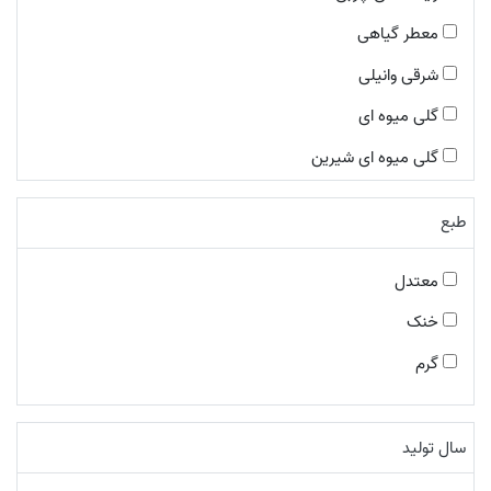
معطر گیاهی
شرقی وانیلی
گلی میوه ای
گلی میوه ای شیرین
چوبی معطر
طبع
شرقی ادویه ای
چوبی ادویه ای
معتدل
چایپر میوه ای
خنک
معطر فوژه
گرم
گلی چوبی مُشکی
معطر ادویه ای
سال تولید
شرقی چوبی