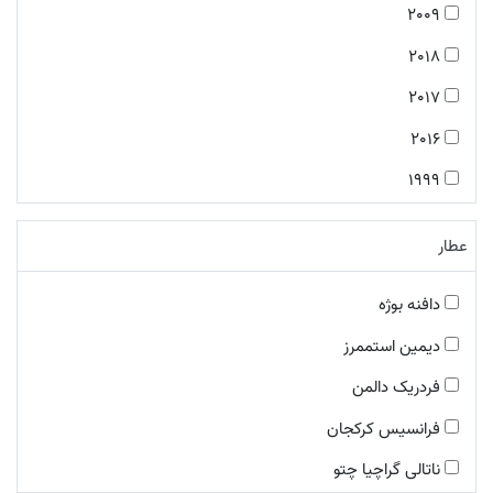
2009
رایحه های گلی
2018
شرقی گلی
2017
رایحه های شرقی
2016
شرقی فوژه
1999
رایحه های معطر
2001
معطر میوه ای
عطار
2005
چوبی گلی مُشکی
2008
دافنه بوژه
مرکباتی معطر
2007
دیمین استممرز
رایحه های چرمی
2013
فردریک دالمن
معطر آبزی
2014
فرانسیس کرکجان
چایپر گلی
1995
ناتالی گراچیا چتو
گلی آلدهیدی