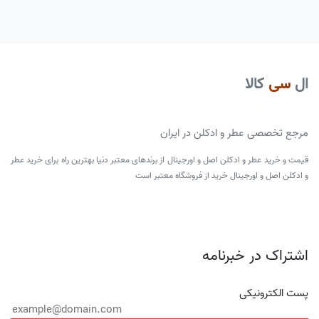
1969
پاسکال گورین (گارین)
نارگیل
1986
دانیالا روش آندرایه
آب دریا
1985
دومنیک روپیون
نمک
ال
سی
کالا
1979
اولیویه پولژ
پف نبات
1998
امیلی (بِویه)کوپرمن
مگنولیا
مرجع تخصصی عطر و ادکلن در ایران
1988
میشل مویلهوزن
وانیل
قیمت و خرید عطر و ادکلن اصل و اورجینال از برندهای معتبر دنیا بهترین راه برای خرید عطر
1978
لویس ترنر
چوب صندل سفید
و ادکلن اصل و اورجینال خرید از فروشگاه معتبر است
1872
ناتالی لارسن
مرنگ
2019
انه آیو
خامه
اشتراک در خبرنامه
1987
فیلیپ رومانو
گلابی
1990
وایلین کالس
پیچ امین الدوله
پست الکترونیکی
1996
ورونیک نیبرگ
شلیل