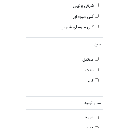
شرقی وانیلی
گلی میوه ای
گلی میوه ای شیرین
چوبی معطر
طبع
شرقی ادویه ای
چوبی ادویه ای
معتدل
چایپر میوه ای
خنک
معطر فوژه
گرم
گلی چوبی مُشکی
معطر ادویه ای
سال تولید
شرقی چوبی
2009
رایحه های گلی