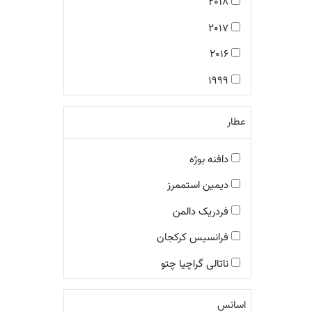
2018
شرقی گلی
2017
رایحه های شرقی
2016
شرقی فوژه
1999
رایحه های معطر
2001
معطر میوه ای
عطار
2005
چوبی گلی مُشکی
2008
دافنه بوژه
مرکباتی معطر
2007
دیمین استممرز
رایحه های چرمی
2013
فردریک دالمن
معطر آبزی
2014
فرانسیس کرکجان
چایپر گلی
1995
ناتالی گراچیا چتو
گلی آلدهیدی
2004
کوئنتین بیش
گلی آبزی
اسانس