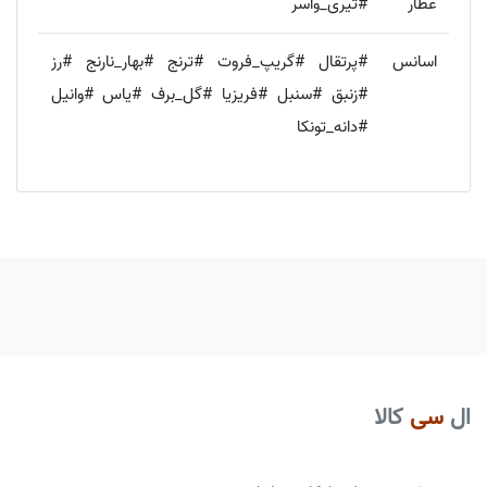
عطار
#تیری_واسر
اسانس
#پرتقال #گریپ_فروت #ترنج #بهار_نارنج #رز
#زنبق #سنبل #فریزیا #گل_برف #یاس #وانیل
#دانه_تونکا
ال
سی
کالا