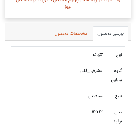
خرید گرلن شالیمار پارفوم اینیتیال لئو (پرفیوم اینیشیال
لیو)
بررسی محصول
مشخصات محصول
نوع
#زنانه
گروه
#شرقی_گلی
بویایی
طبع
#معتدل
سال
#2012
تولید