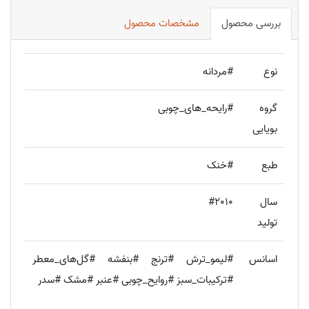
بررسی محصول
مشخصات محصول
نوع
#مردانه
گروه
#رایحه_های_چوبی
بویایی
طبع
#خنک
سال
#2010
تولید
اسانس
#لیمو_ترش #ترنج #بنفشه #گل‌های_معطر
#ترکیبات_سبز #روایح_چوبی #عنبر #مشک #سدر