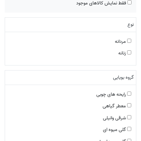
فقط نمایش کالاهای موجود
کارتیر
بوتگا ونتا
نوع
بریتنی اسپیرز
میو میو
مردانه
ایو سن لورن
سالواتوره فراگامو
زنانه
کارل لاگرفلد
دیزل
گروه بویایی
آنجل شلیسر
کارولینا هررا
رایحه های چوبی
ریپلی
معطر گیاهی
لالیک
شرقی وانیلی
لورا بیاجوتی
کوچ
گلی میوه ای
آزارو