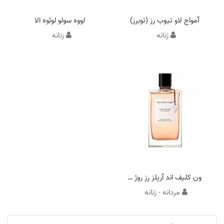
آمواج لاو تیوب رز (توبرز)
لووه سولو لوئوه الا
زنانه
زنانه
ون کلیف اند آرپلز رز روژ (رژ)
مردانه - زنانه