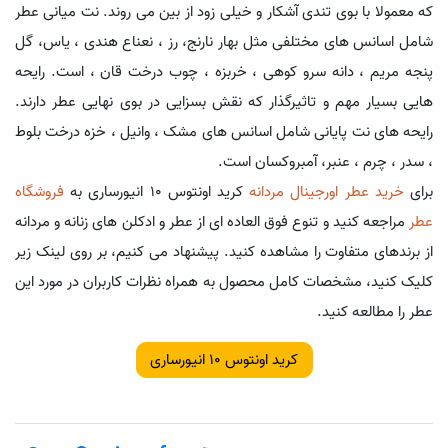
که معمولا با بوی تندی آشکار و خیلی زود از بین می روند. نت میانی عطر
شامل اسانس های مختلفی مثل بهار نارنج، رز ، نعناع هندی ، یاس، گل
پنجه مریم ، دانه سرو کوهی ، خربزه ، چوب درخت قان ، است. رایحه
هایی بسیار مهم و تاثیرگذار که نقش بسزایی در بوی نهایی عطر دارند.
رایحه های نت پایانی شامل اسانس های مشک ، وانیل ، خزه درخت بلوط
، سدر ، چرم ، عنبر، آمبروکسان است.
برای
خرید عطر اورجینال مردانه
کرید اونتوس 10 انیورساری به
فروشگاه
عطر
مراجعه کنید و تنوع فوق العاده ای از عطر و ادکلن های زنانه و مردانه
از برندهای متفاوت را مشاهده کنید. پیشنهاد می کنیم، بر روی لینک زیر
کلیک کنید، مشخصات کامل محصول به همراه نظرات کاربران در مورد این
عطر را مطالعه کنید.
کرید اونتوس 10 انیورساری