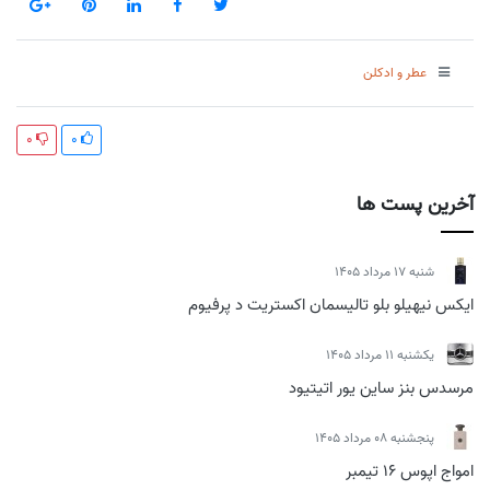
عطر و ادکلن
0
0
آخرین پست ها
شنبه 17 مرداد 1405
ایکس نیهیلو بلو تالیسمان اکستریت د پرفیوم
يكشنبه 11 مرداد 1405
مرسدس بنز ساین یور اتیتیود
پنجشنبه 08 مرداد 1405
امواج اپوس 16 تیمبر