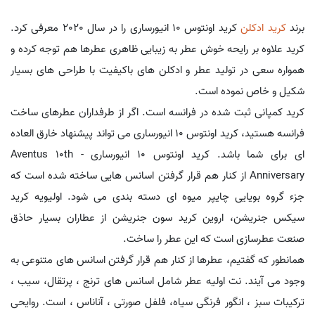
برند
کرید
ادکلن
کرید اونتوس 10 انیورساری را در سال 2020 معرفی کرد.
کرید علاوه بر رایحه خوش عطر به زیبایی ظاهری عطرها هم توجه کرده و
همواره سعی در تولید عطر و ادکلن های باکیفیت با طراحی های بسیار
شکیل و خاص نموده است.
کرید کمپانی ثبت شده در فرانسه است. اگر از طرفداران عطرهای ساخت
فرانسه هستید، کرید اونتوس 10 انیورساری می تواند پیشنهاد خارق العاده
ای برای شما باشد. کرید اونتوس 10 انیورساری - Aventus 10th
Anniversary از کنار هم قرار گرفتن اسانس هایی ساخته شده است که
جزء گروه بویایی چایپر میوه ای دسته بندی می شود. اولیویه کرید
سیکس جنریشن، اروین کرید سون جنریشن از عطاران بسیار حاذق
صنعت عطرسازی است که این عطر را ساخت.
همانطور که گفتیم، عطرها از کنار هم قرار گرفتن اسانس های متنوعی به
وجود می آیند. نت اولیه عطر شامل اسانس های ترنج ، پرتقال، سیب ،
ترکیبات سبز ، انگور فرنگی سیاه، فلفل صورتی ، آناناس ، است. روایحی