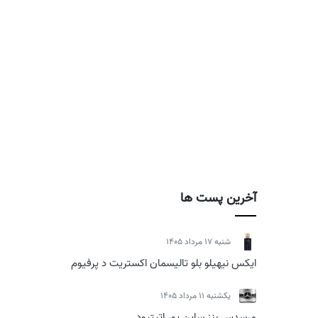
آخرین پست ها
شنبه 17 مرداد 1405
ایکس نیهیلو بلو تالیسمان اکستریت د پرفیوم
يكشنبه 11 مرداد 1405
مرسدس بنز ساین یور اتیتیود