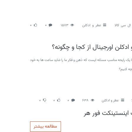
ال سی کالا
عطر و ادکلن
1573
0
0
 ادکلن اورجینال از کجا و چگونه؟
ا یک رایحه مناسب مسئله ایست که ذهن و فکر ما را شاید ساعت ها به خود
چه کنیم؟
عطر و ادکلن
638
0
0
0
 اینستینکت فور هر
مطالعه بیشتر