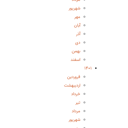
شهریور
مهر
آبان
آذر
دی
بهمن
اسفند
1401
فروردین
اردیبهشت
خرداد
تیر
مرداد
شهریور