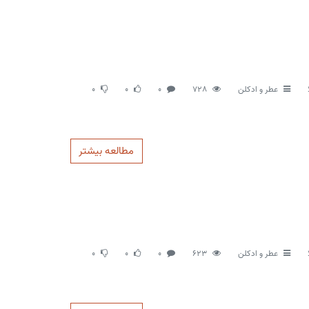
عطر و ادکلن
728
0
0
0
مطالعه بیشتر
عطر و ادکلن
623
0
0
0