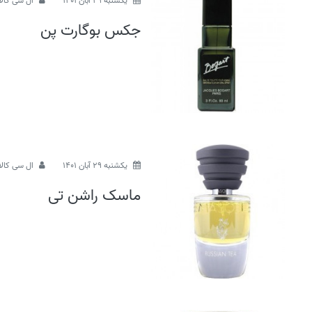
يكشنبه 29 آبان 1401
ال سی کالا
جکس بوگارت پن
يكشنبه 29 آبان 1401
ال سی کالا
ماسک راشن تی