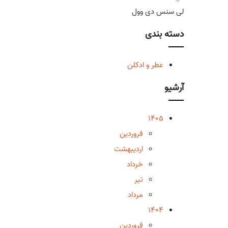
لی سنس دی وول
دسته بندی
عطر و ادکلن
آرشیو
1405
فروردین
اردیبهشت
خرداد
تیر
مرداد
1404
فروردین