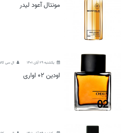
مونتال آعود لیدر
يكشنبه 29 آبان 1401
ال سی کالا
اودین 02 اواری