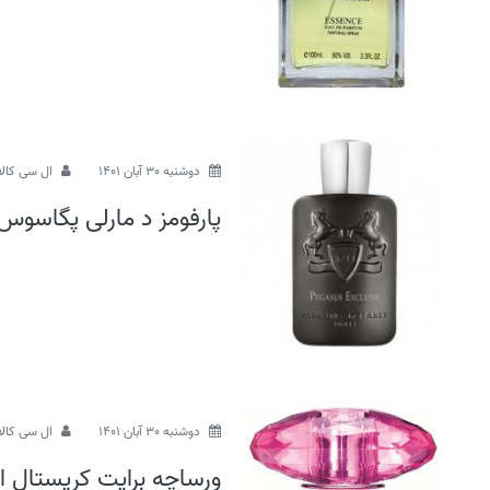
دوشنبه 30 آبان 1401
ال سی کالا
پارفومز د مارلی پگاسو
دوشنبه 30 آبان 1401
ال سی کالا
ورساچه برایت کریستال ا