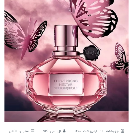
چهارشنبه 22 اردیبهشت 1400
ال سی کالا
عطر و ادکلن