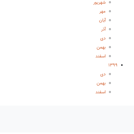
شهریور
مهر
آبان
آذر
دی
بهمن
اسفند
1399
دی
بهمن
اسفند