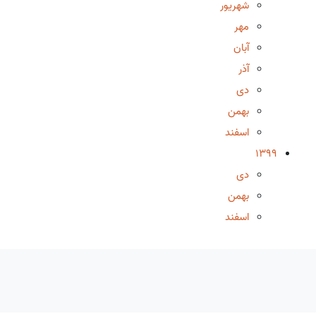
شهریور
مهر
آبان
آذر
دی
بهمن
اسفند
1399
دی
بهمن
اسفند