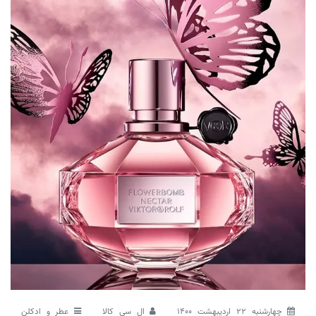
چهارشنبه 22 اردیبهشت 1400
ال سی کالا
عطر و ادکلن