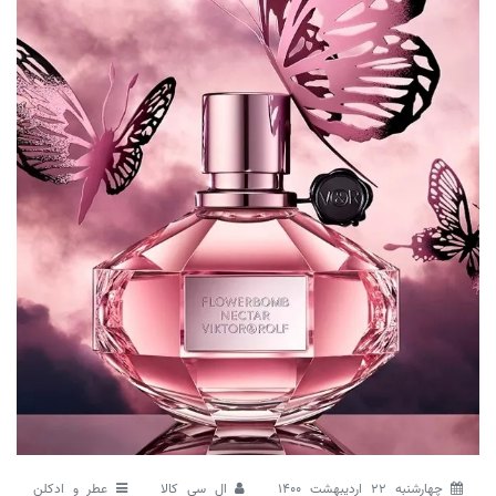
چهارشنبه 22 اردیبهشت 1400
ال سی کالا
عطر و ادکلن