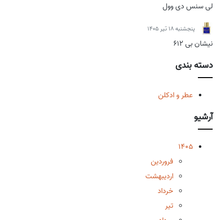
لی سنس دی وول
پنجشنبه 18 تیر 1405
نیشان بی 612
دسته بندی
عطر و ادکلن
آرشیو
1405
فروردین
اردیبهشت
خرداد
تیر