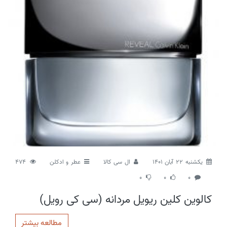
يكشنبه 22 آبان 1401
ال سی کالا
عطر و ادکلن
474
0
0
0
کالوین کلین ریویل مردانه (سی کی رویل)
مطالعه بیشتر