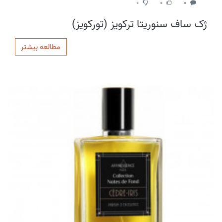
0
0
0
ژک ساف سنوریتا ترکویز (تورکویز)
مطالعه بیشتر