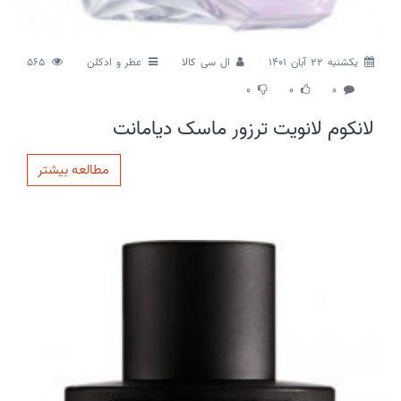
يكشنبه 22 آبان 1401
ال سی کالا
عطر و ادکلن
565
0
0
0
لانکوم لانویت ترزور ماسک دیامانت
مطالعه بیشتر