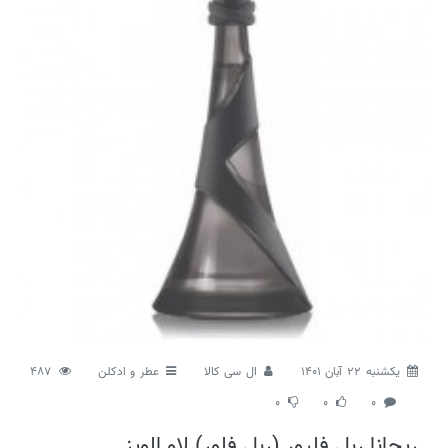
يكشنبه 22 آبان 1401
ال سی کالا
عطر و ادکلن
487
0
0
0
ریحانا ربل فلیور (ربل فلور) لاو الویز