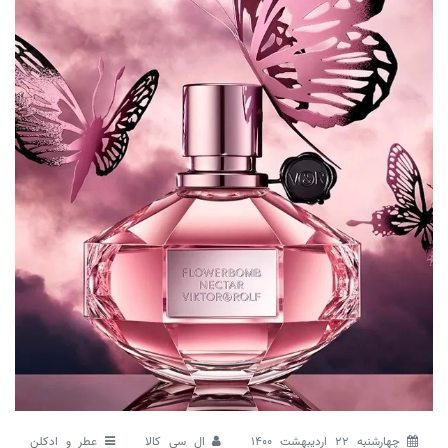
چهارشنبه 22 اردیبهشت 1400
ال سی کالا
عطر و ادکلن