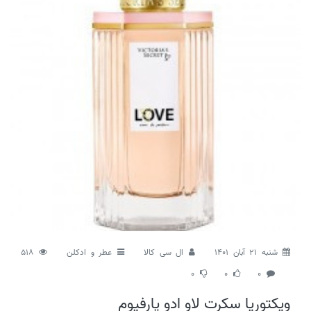
شنبه 21 آبان 1401
ال سی کالا
عطر و ادکلن
518
0
0
0
ویکتوریا سکرت لاو ادو پارفیوم