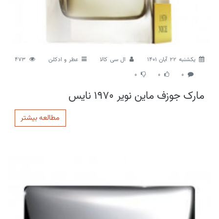
يكشنبه 22 آبان 1401
ال سی کالا
عطر و ادکلن
473
0
0
0
مارک جوزف ماین نویر 1970 نایس
مطالعه بیشتر