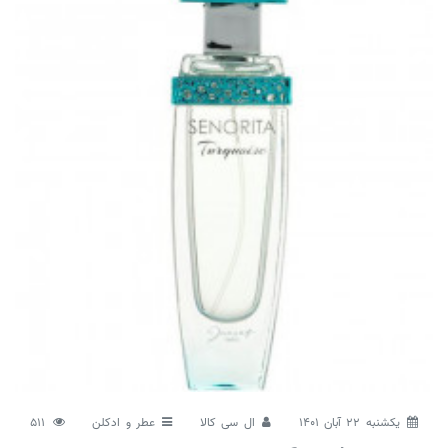
يكشنبه 22 آبان 1401
ال سی کالا
عطر و ادکلن
511