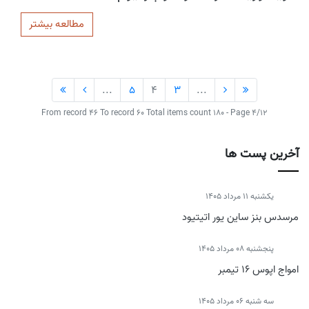
مطالعه بیشتر
...
5
4
3
...
From record 46 To record 60 Total items count 180 - Page 4/12
آخرین پست ها
يكشنبه 11 مرداد 1405
مرسدس بنز ساین یور اتیتیود
پنجشنبه 08 مرداد 1405
امواج اپوس 16 تیمبر
سه شنبه 06 مرداد 1405