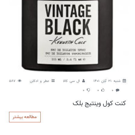
شنبه 21 آبان 1401
ال سی کالا
عطر و ادکلن
587
0
0
0
کنت کول وینتیج بلک
مطالعه بیشتر