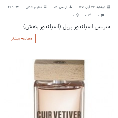
دوشنبه 23 آبان 1401
ال سی کالا
عطر و ادکلن
478
0
0
0
سریس اسپلندور پرپل (اسپلندور بنفش)
مطالعه بیشتر