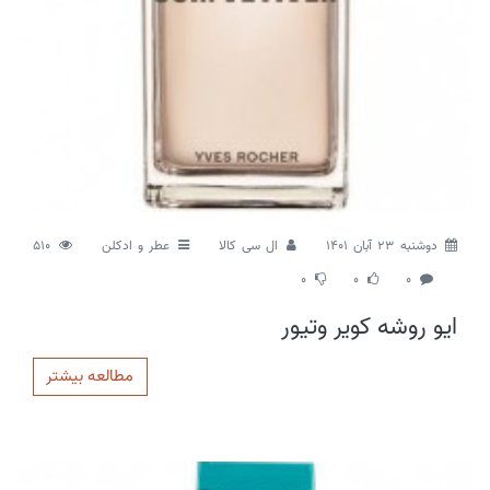
دوشنبه 23 آبان 1401
ال سی کالا
عطر و ادکلن
510
0
0
0
ایو روشه کویر وتیور
مطالعه بیشتر