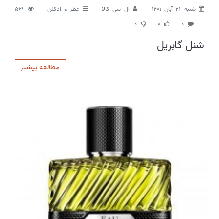
شنبه 21 آبان 1401
ال سی کالا
عطر و ادکلن
569
0
0
0
شنل گابریل
مطالعه بیشتر