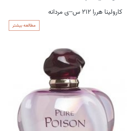
کارولینا هررا 212 س--ی مردانه
مطالعه بیشتر