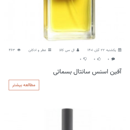
يكشنبه 22 آبان 1401
ال سی کالا
عطر و ادکلن
463
0
0
0
آفین اسنس سانتال بسماتی
مطالعه بیشتر