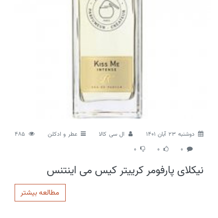
دوشنبه 23 آبان 1401
ال سی کالا
عطر و ادکلن
485
0
0
0
نیکلای پارفومر کرییتر کیس می اینتنس
مطالعه بیشتر