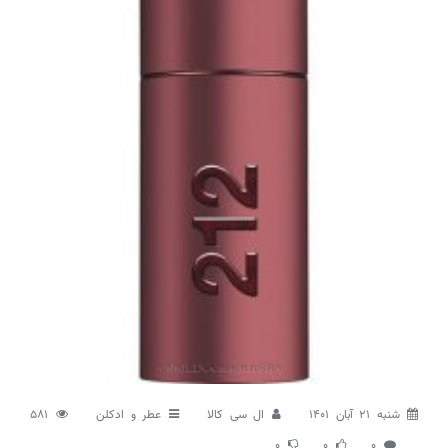
شنبه 21 آبان 1401
ال سی کالا
عطر و ادکلن
581
0
0
0