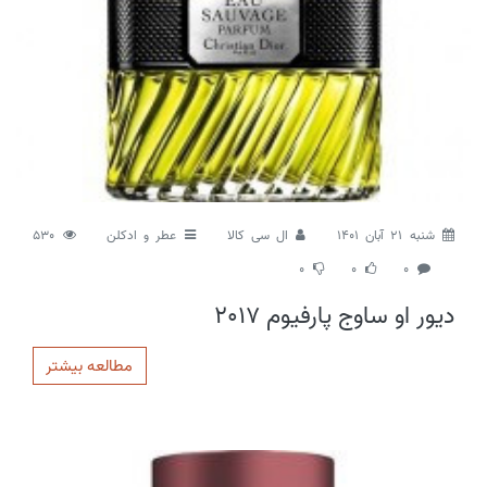
شنبه 21 آبان 1401
ال سی کالا
عطر و ادکلن
530
0
0
0
دیور او ساوج پارفیوم 2017
مطالعه بیشتر