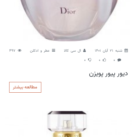
شنبه 21 آبان 1401
ال سی کالا
عطر و ادکلن
497
0
0
0
دیور پیور پویزن
مطالعه بیشتر