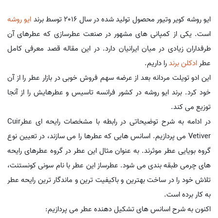
ایو روشه کویر وتیور محصول تولید شده در سال 2016 توسط برند
ایو روشه
است. یکی از کمپانی های مشهور در صنعت عطرسازی که عطرهای آن
طرفداران زیادی در میان ایرانیان دارد. در این مقاله قصد معرفی کامل
عطر
ادکلن برند
را داریم.
این ادو تویلت مردانه بعد از عرضه سهم فروش خوبی در بازار عطر را از آن
خود کرد. برند ایو روشه در کشور فرانسه تاسیس و عطرهایش را از آنجا
توزیع می کند.
در ادامه به شرح توضیحاتی در رابطه با مشخصات رایحه ای عطرCuir
Vetiver می پردازیم. اسانس هایی که عطرها را می سازند، در تعیین نوع
گروه بویایی عطر موثرند. به عنوان مثال این عطر در گروه عطرهای رایحه
های چرمی طبقه بندی می شود. عطرساز این عطر با نام سونی کونستنت،
تلاش خود را در ساخت بهترین و باکیفیت ترین و ماندگار ترین رایحه عطر
به کار برده است.
اکنون به شرح اسانس های تشکیل دهنده عطر می پردازیم: