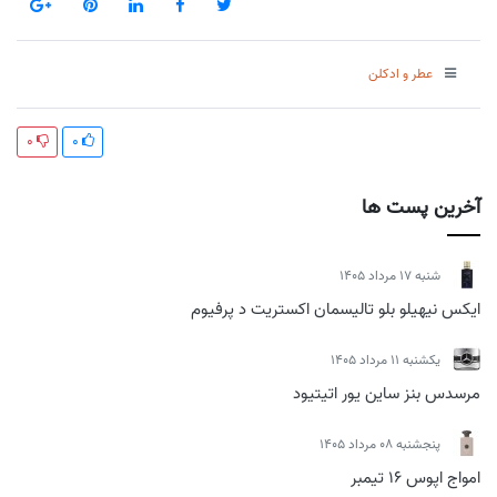
عطر و ادکلن
0
0
آخرین پست ها
شنبه 17 مرداد 1405
ایکس نیهیلو بلو تالیسمان اکستریت د پرفیوم
يكشنبه 11 مرداد 1405
مرسدس بنز ساین یور اتیتیود
پنجشنبه 08 مرداد 1405
امواج اپوس 16 تیمبر