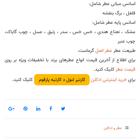
اسانس میانی عطر شامل:
فلفل ، برگ بنفشه
اسانس پایه عطر شامل:
مشک ، نعناع هندی ، خس خس ، سدر ، زنبق ، عسل ، چوب گایاک،
چوب عنبر
طبیعت عطر
عطر اصل
گرماست.
برای اطلاع از آخرین قیمت انواع عطرهای برند با تخفیفات ویژه بر روی
قیمت عطر
کلیک کنید.
برای
خرید اینترنتی ادکلن
کلیک کنید.
کارتیر لنول د کارتیه پارفوم
عطر و ادکلن