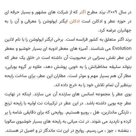
در سال 2009، برند مطرح
اگنر
که از شرکت های مشهور و بسیار حرفه ای
در حوزه عطر و ادکلن است
ادکلن
ایگنر ایولوشن را معرفی و آن را به
جهانیان عرضه کرد.
برند اگنر متعلق به کشور فرانسه است. برخی ایگنر ایولوشن را با نام لاتین
Evolution می شناسند. آمیزه های معطر ادویه ای بسیار خوشبو و معطر
این عطر نقش بسزایی در محبوبیت آن داشته است در خلق یک عطر که
بتواند سلیقه مخاطبانش را به خوبی پوشش دهد، علاوه بر گروه بویایی،
عطار آن هم بسیار مهم و موثر است. عطاران این عطر، برای ساخت رایحه
بینظیر آن تمام تلاش خود را به خرج داده اند.
بوی عطر را مجموعه اسانس های سازنده آن می سازند. اینکه در نهایت
عطر چه بویی داشته باشد. در این عطر در ترکیبات نت اولیه با رایحه ترنج
، نارنگی ماندارین، هل ، روبرو هستیم. روایحی که برای دقایقی شامه را پر
کرده و ناپدید می شوند. در نت میانی به رایحه های بسیار خوشبوی سالویا
، بنفشه ، جوز ، می رسیم. روایح در این نت ماندگار تر و اصیل تر هستند.