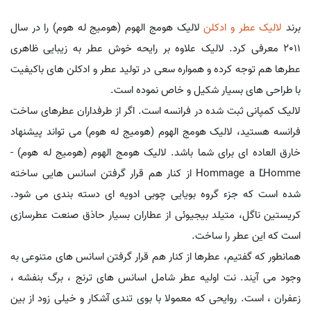
برند
لالیک
عطر و ادکلن
لالیک هومج الهوم (هومیج له هوم) را در سال
2011 معرفی کرد. لالیک علاوه بر رایحه خوش عطر به زیبایی ظاهری
عطرها هم توجه کرده و همواره سعی در تولید عطر و ادکلن های باکیفیت
با طراحی های بسیار شکیل و خاص نموده است.
لالیک کمپانی ثبت شده در فرانسه است. اگر از طرفداران عطرهای ساخت
فرانسه هستید، لالیک هومج الهوم (هومیج له هوم) می تواند پیشنهاد
خارق العاده ای برای شما باشد. لالیک هومج الهوم (هومیج له هوم) -
Hommage a L'Homme از کنار هم قرار گرفتن اسانس هایی ساخته
شده است که جزء گروه بویایی چوبی ادویه ای دسته بندی می شود.
کریستین ناگل، متیلد بیجیوئی از عطاران بسیار حاذق صنعت عطرسازی
است که این عطر را ساخت.
همانطور که گفتیم، عطرها از کنار هم قرار گرفتن اسانس های متنوعی به
وجود می آیند. نت اولیه عطر شامل اسانس های ترنج ، برگ بنفشه ،
زعفران ، است. روایحی که معمولا با بوی تندی آشکار و خیلی زود از بین