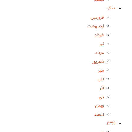
1400
فروردین
اردیبهشت
خرداد
تیر
مرداد
شهریور
مهر
آبان
آذر
دی
بهمن
اسفند
1399