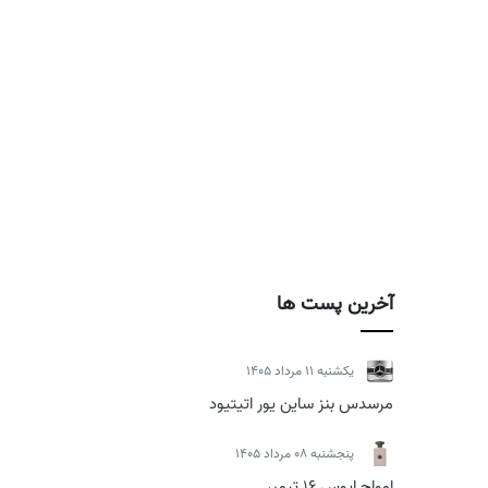
آخرین پست ها
يكشنبه 11 مرداد 1405
مرسدس بنز ساین یور اتیتیود
پنجشنبه 08 مرداد 1405
امواج اپوس 16 تیمبر