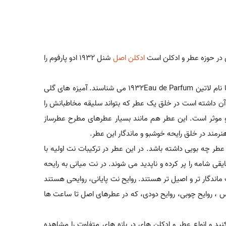
 در حوزه عطر و ادکلن است
ادکلن اصل
شنل 1932 ادو پارفوم را
برند شنل متعلق به کشور فرانسه است. برخی شنل 1932 ادو پارفوم را با نام لاتین 1932Eau de Parfum می شناسند. آمیزه های گلی
ن داشته است در خلق یک عطر که بتواند سلیقه مخاطبانش را
و موثر است. این عطر هم مانند بسیار عطرهای مطرح عطرساز
نرمند در خلق رایحه خوشبو و ماندگار این عطر.
طر چه بویی داشته باشد. در این عطر در ترکیبات نت اولیه با
یقی شامه را پر کرده و ناپدید می شوند. در نت میانی به رایحه
ماندگار تر و اصیل تر هستند. روایح نت پایانی، روایحی هستند
 ، روایح چوبی، روایح دودی، که در عطرهای اصل تا ساعت ها
ید و انواع عطر و ادکلن های در بازه های متفاوت را مشاهده