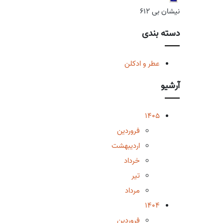
نیشان بی 612
دسته بندی
عطر و ادکلن
آرشیو
1405
فروردین
اردیبهشت
خرداد
تیر
مرداد
1404
فروردین