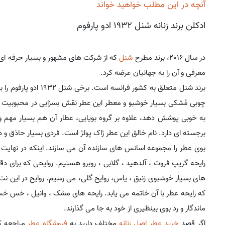
آنچه در این مطلب خواهید خواند
ادکلن برند زنانه شنل 1932 ادو پارفوم
در سال 2016، برند مطرح
شنل
که از شرکت های مشهور و بسیار حرفه ای
معرفی و آن را به جهانیان عرضه کرد.
چوبی مُشکی بسیار خوشبو و معطر این عطر نقش بسزایی در محبوبیت آ
به خوبی پوشش دهد، علاوه بر گروه بویایی، عطار آن هم بسیار مهم 
برجسته ای دارد. نام خالق این عطر ژاک پولژ است. فردی بسیار حاذق و ه
بوی عطر را مجموعه اسانس های سازنده آن می سازند. اینکه در نهایت ع
رایحه گریپ فروت ، آلدهید ، گلابی ، روبرو هستیم. روایحی که برای دقا
های بسیار خوشبوی زنبق ، یاس، روایح گلی، می رسیم. روایح در این نت 
که رایحه عطر با آن خاتمه می یابد. رایحه های مشک ، وانیل ، خس خس
ماندگار و رد بوی بینظیری از خود به جا می گذارند.
اگر قصد
خرید عطر اصل زنانه
مختلف دارید به
فروشگاه عطر
مراجعه کن