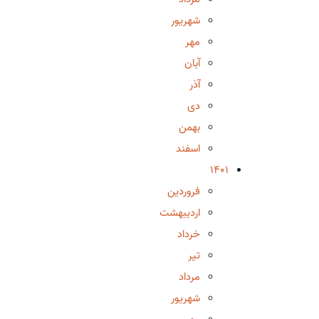
شهریور
مهر
آبان
آذر
دی
بهمن
اسفند
1401
فروردین
اردیبهشت
خرداد
تیر
مرداد
شهریور