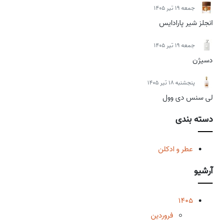
جمعه 19 تیر 1405
انجلز شیر پارادایس
جمعه 19 تیر 1405
دسیژن
پنجشنبه 18 تیر 1405
لی سنس دی وول
دسته بندی
عطر و ادکلن
آرشیو
1405
فروردین