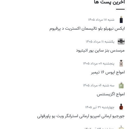
آخرین پست ها
شنبه 17 مرداد 1405
ایکس نیهیلو بلو تالیسمان اکستریت د پرفیوم
يكشنبه 11 مرداد 1405
مرسدس بنز ساین یور اتیتیود
پنجشنبه 08 مرداد 1405
امواج اپوس 16 تیمبر
سه شنبه 06 مرداد 1405
امواج اگزیستنس
چهارشنبه 31 تیر 1405
جورجیو ارمانی امپریو ارمانی استرانگر ویت یو پاورفولی