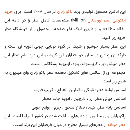
این ادکلن محصول تولیدی برند
پاکو رابان
در سال 2008 است. برای
خرید
اینترنتی عطر اورجینال
1Million مشخصات کامل عطر را در ادامه این
مقاله مطالعه و از طریق لینک آخر صفحه، محصول را از فروشگاه عطر
خریداری کنید.
این عطر بسیار خوشبو و شیک در گروه بویایی چوبی ادویه ای است و
طرفداران زیادی در میان دوستداران این گروه بویایی دارد. نام عطار این
عطر میشل ژیرا، کریستوف رینود، اولیویه پسکاکس است.
مجموعه ای از اسانس های تشکیل دهنده عطر پاکو رابان وان میلیون به
شرح زیر است:
اسانس اولیه عطر: نارنگی ماندارین، نعناع ، گریپ فروت
اسانس میانی عطر: رز ، دارچین ، ادویه جات معطر
اسانس پایه عطر: کهربا، نعناع هندی ، چرم ، روایح چوبی
پاکو رابان وان میلیون از عطرهای ساخت شده در کشور اسپانیا است. این
عطر مردانه
از عطرهای بسیار مطرح در میان طرفداران این برند است.