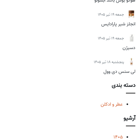
هوگو بوس باتلد ابسولو
جمعه 19 تیر 1405
انجلز شیر پارادایس
جمعه 19 تیر 1405
دسیژن
پنجشنبه 18 تیر 1405
لی سنس دی وول
دسته بندی
عطر و ادکلن
آرشیو
1405