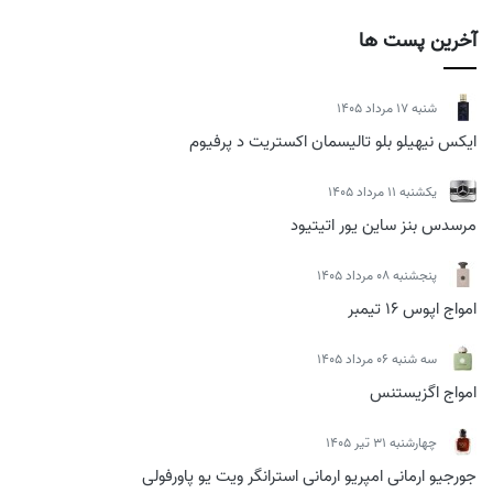
آخرین پست ها
شنبه 17 مرداد 1405
ایکس نیهیلو بلو تالیسمان اکستریت د پرفیوم
يكشنبه 11 مرداد 1405
مرسدس بنز ساین یور اتیتیود
پنجشنبه 08 مرداد 1405
امواج اپوس 16 تیمبر
سه شنبه 06 مرداد 1405
امواج اگزیستنس
چهارشنبه 31 تیر 1405
جورجیو ارمانی امپریو ارمانی استرانگر ویت یو پاورفولی