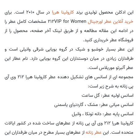
این ادکلن محصول تولیدی برند
کارولینا هررا
در سال 2010 است. برای
خرید آنلاین عطر اورجینال
212VIP for Women مشخصات کامل عطر را
در ادامه این مقاله مطالعه و از طریق لینک آخر صفحه، محصول را از
فروشگاه عطر خریداری کنید.
این عطر بسیار خوشبو و شیک در گروه بویایی شرقی وانیلی است و
طرفداران زیادی در میان دوستداران این گروه بویایی دارد. نام عطار این
عطر آلبرتو موریلاس است.
مجموعه ای از اسانس های تشکیل دهنده عطر کارولینا هررا 212 وی آی
پی زنانه به شرح زیر است:
اسانس اولیه عطر: گل ساعت
اسانس میانی عطر: مشک ، گاردنیای یاسمنی
اسانس پایه عطر: دانه تونکا ، وانیل
کارولینا هررا 212 وی آی پی زنانه از عطرهای ساخت شده در کشور ایالات
متحده است. این
عطر زنانه
از عطرهای بسیار مطرح در میان طرفداران این