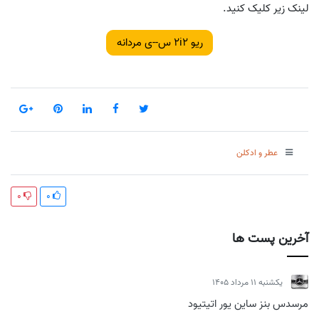
لینک زیر کلیک کنید.
ریو 2i2 س--ی مردانه
عطر و ادکلن
0
0
آخرین پست ها
يكشنبه 11 مرداد 1405
مرسدس بنز ساین یور اتیتیود