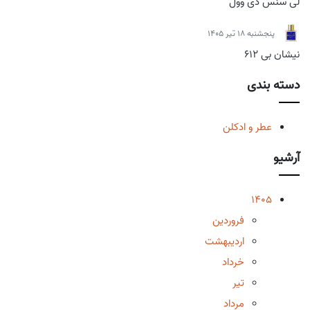
لی سنس دی وول
پنجشنبه 18 تیر 1405
نیشان بی 612
دسته بندی
عطر و ادکلن
آرشیو
1405
فروردین
اردیبهشت
خرداد
تیر
مرداد