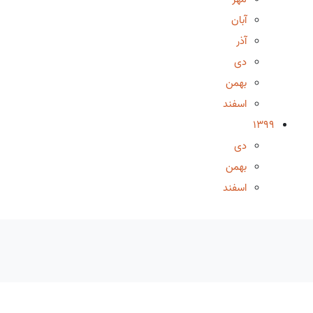
آبان
آذر
دی
بهمن
اسفند
1399
دی
بهمن
اسفند