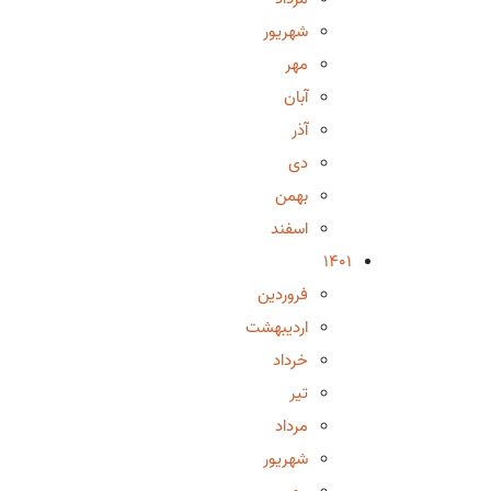
شهریور
مهر
آبان
آذر
دی
بهمن
اسفند
1401
فروردین
اردیبهشت
خرداد
تیر
مرداد
شهریور