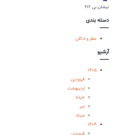
نیشان بی 612
دسته بندی
عطر و ادکلن
آرشیو
1405
فروردین
اردیبهشت
خرداد
تیر
مرداد
1404
فروردین