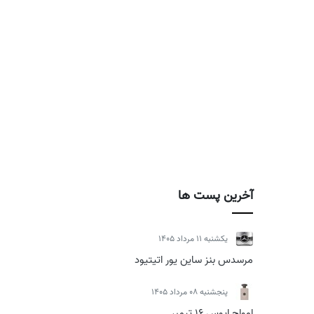
آخرین پست ها
يكشنبه 11 مرداد 1405
مرسدس بنز ساین یور اتیتیود
پنجشنبه 08 مرداد 1405
امواج اپوس 16 تیمبر