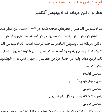
آنچه در این مطلب خواهید خواند
عطر و ادکلن مردانه تد لاپیدوس آلتامیر
تد لاپیدوس آلتامیر از عطرهای عرضه شده در 2007 است. این عطر مردانه را برند
از انتشار در بازار عطر، به سرعت محبوب و در قفسه عطرهای پرفروش عطر
شیک شرقی چوبی به وجود آمده است. عطرسازان هنرمند و برجسته ای بر ر
ناب ترین مواد اولیه در اختیار برترین عطرسازان جهان نمی توان خوشبوتری
ترکیبات عطر:
اسانس اولیه:
ترنج ، بهار نارنج، آناناس
اسانس میانی:
یاس، شکوفه پرتقال ، گل پنجه مریم
اسانس پایانی:
دانه تونکا ، مشک ، کهربا، چوب درخت ساج ، نعناع هندی ، خس خس