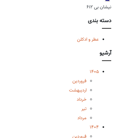
نیشان بی 612
دسته بندی
عطر و ادکلن
آرشیو
1405
فروردین
اردیبهشت
خرداد
تیر
مرداد
1404
فروردین