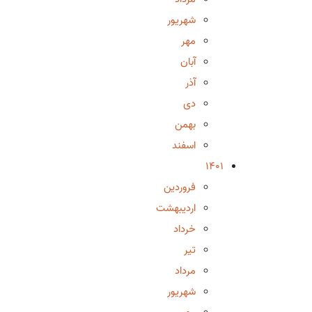
شهریور
مهر
آبان
آذر
دی
بهمن
اسفند
1401
فروردین
اردیبهشت
خرداد
تیر
مرداد
شهریور