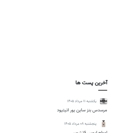
آخرین پست ها
يكشنبه 11 مرداد 1405
مرسدس بنز ساین یور اتیتیود
پنجشنبه 08 مرداد 1405
امواج اپوس 16 تیمبر