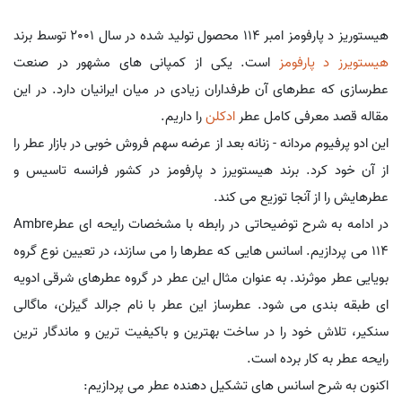
هیستوریز د پارفومز امبر 114 محصول تولید شده در سال 2001 توسط برند
هیستویرز د پارفومز
است. یکی از کمپانی های مشهور در صنعت
عطرسازی که عطرهای آن طرفداران زیادی در میان ایرانیان دارد. در این
مقاله قصد معرفی کامل عطر
ادکلن
را داریم.
این ادو پرفیوم مردانه - زنانه بعد از عرضه سهم فروش خوبی در بازار عطر را
از آن خود کرد. برند هیستویرز د پارفومز در کشور فرانسه تاسیس و
عطرهایش را از آنجا توزیع می کند.
در ادامه به شرح توضیحاتی در رابطه با مشخصات رایحه ای عطرAmbre
114 می پردازیم. اسانس هایی که عطرها را می سازند، در تعیین نوع گروه
بویایی عطر موثرند. به عنوان مثال این عطر در گروه عطرهای شرقی ادویه
ای طبقه بندی می شود. عطرساز این عطر با نام جرالد گیزلن، ماگالی
سنکیر، تلاش خود را در ساخت بهترین و باکیفیت ترین و ماندگار ترین
رایحه عطر به کار برده است.
اکنون به شرح اسانس های تشکیل دهنده عطر می پردازیم: