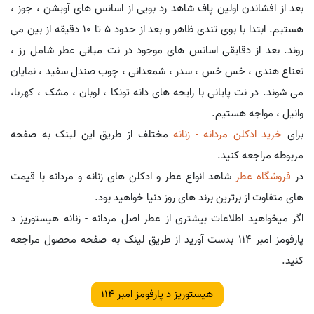
بعد از افشاندن اولین پاف شاهد رد بویی از اسانس های آویشن ، جوز ،
هستیم. ابتدا با بوی تندی ظاهر و بعد از حدود 5 تا 10 دقیقه از بین می
روند. بعد از دقایقی اسانس های موجود در نت میانی عطر شامل رز ،
نعناع هندی ، خس خس ، سدر ، شمعدانی ، چوب صندل سفید ، نمایان
می شوند. در نت پایانی با رایحه های دانه تونکا ، لوبان ، مشک ، کهربا،
وانیل ، مواجه هستیم.
برای
خرید ادکلن مردانه - زنانه
مختلف از طریق این لینک به صفحه
مربوطه مراجعه کنید.
در
فروشگاه عطر
شاهد انواع عطر و ادکلن های زنانه و مردانه با قیمت
های متفاوت از برترین برند های روز دنیا خواهید بود.
اگر میخواهید اطلاعات بیشتری از عطر اصل مردانه - زنانه هیستوریز د
پارفومز امبر 114 بدست آورید از طریق لینک به صفحه محصول مراجعه
کنید.
هیستوریز د پارفومز امبر 114