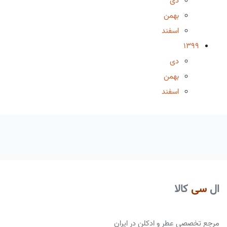
دی
بهمن
اسفند
1399
دی
بهمن
اسفند
ال
سی
کالا
مرجع تخصصی عطر و ادکلن در ایران