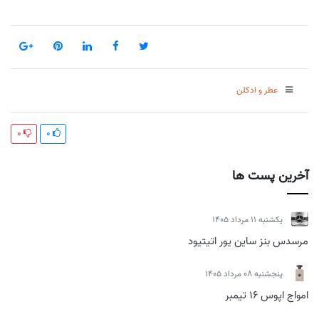
عطر و ادکلن
0
0
آخرین پست ها
يكشنبه 11 مرداد 1405
مرسدس بنز ساین یور اتیتیود
پنجشنبه 08 مرداد 1405
امواج اپوس 16 تیمبر