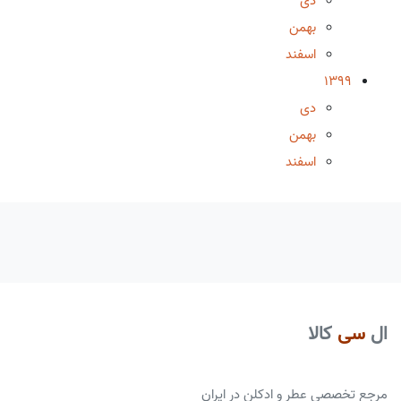
دی
بهمن
اسفند
1399
دی
بهمن
اسفند
ال
سی
کالا
مرجع تخصصی عطر و ادکلن در ایران