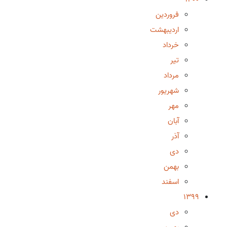
فروردین
اردیبهشت
خرداد
تیر
مرداد
شهریور
مهر
آبان
آذر
دی
بهمن
اسفند
1399
دی