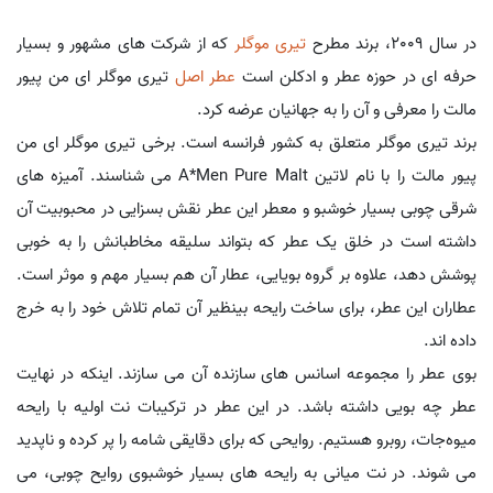
در سال 2009، برند مطرح
تیری موگلر
که از شرکت های مشهور و بسیار
حرفه ای در حوزه عطر و ادکلن است
عطر اصل
تیری موگلر ای من پیور
مالت را معرفی و آن را به جهانیان عرضه کرد.
برند تیری موگلر متعلق به کشور فرانسه است. برخی تیری موگلر ای من
پیور مالت را با نام لاتین A*Men Pure Malt می شناسند. آمیزه های
شرقی چوبی بسیار خوشبو و معطر این عطر نقش بسزایی در محبوبیت آن
داشته است در خلق یک عطر که بتواند سلیقه مخاطبانش را به خوبی
پوشش دهد، علاوه بر گروه بویایی، عطار آن هم بسیار مهم و موثر است.
عطاران این عطر، برای ساخت رایحه بینظیر آن تمام تلاش خود را به خرج
داده اند.
بوی عطر را مجموعه اسانس های سازنده آن می سازند. اینکه در نهایت
عطر چه بویی داشته باشد. در این عطر در ترکیبات نت اولیه با رایحه
میوه‌جات، روبرو هستیم. روایحی که برای دقایقی شامه را پر کرده و ناپدید
می شوند. در نت میانی به رایحه های بسیار خوشبوی روایح چوبی، می