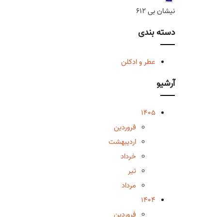
نیشان بی 612
دسته بندی
عطر و ادکلن
آرشیو
1405
فروردین
اردیبهشت
خرداد
تیر
مرداد
1404
فروردین