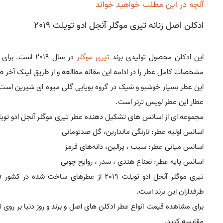
آنچه در این مطلب خواهید خواند
ادکلن اصل زنانه تیری موگلر آنجل ادو تویلت 2019
این ادکلن محصول تولیدی برند
تیری موگلر
در سال 2019 است. برای
مشخصات کامل عطر را در ادامه این مقاله مطالعه و از طریق لینک آخر 
این عطر بسیار خوشبو و شیک در گروه بویایی گلی میوه ای شیرین است و ط
عطار این عطر لویس ترنر است.
مجموعه ای از اسانس های تشکیل دهنده عطر تیری موگلر آنجل ادو تویلت 2019 به شرح زیر 
اسانس اولیه عطر: نارنگی ماندارین، گل صدتومانی
اسانس میانی عطر: سیب ، پرالین، دانه‌های قرمز
اسانس پایه عطر: نعناع هندی ، سدر ، روایح چوبی
تیری موگلر آنجل ادو تویلت 2019 از عطرهای ساخت شده در کشور فرانسه است. این
طرفداران این برند است.
برای مشاهده قیمت انواع عطر ادکلن های اصل و برند و روز دنیا بر روی 
مقایسه کنید.