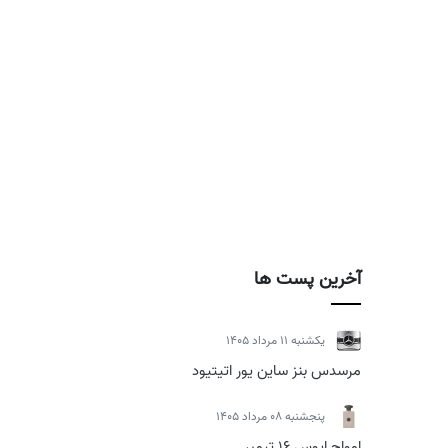
آخرین پست ها
يكشنبه 11 مرداد 1405
مرسدس بنز ساین یور اتیتیود
پنجشنبه 08 مرداد 1405
امواج اپوس 16 تیمبر