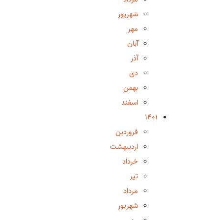
شهریور
مهر
آبان
آذر
دی
بهمن
اسفند
1401
فروردین
اردیبهشت
خرداد
تیر
مرداد
شهریور