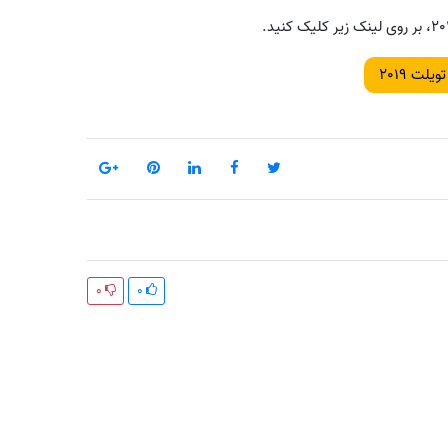
لت 2019
0
0