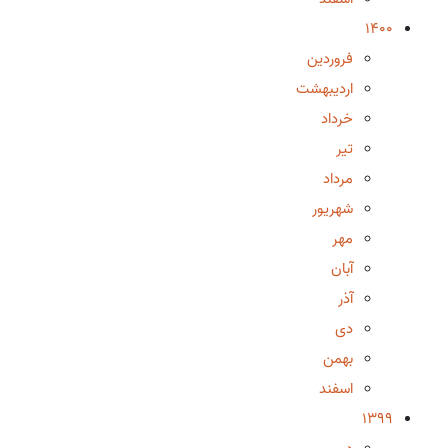
1400
فروردین
اردیبهشت
خرداد
تیر
مرداد
شهریور
مهر
آبان
آذر
دی
بهمن
اسفند
1399