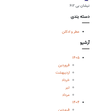
نیشان بی 612
دسته بندی
عطر و ادکلن
آرشیو
1405
فروردین
اردیبهشت
خرداد
تیر
مرداد
1404
فروردین