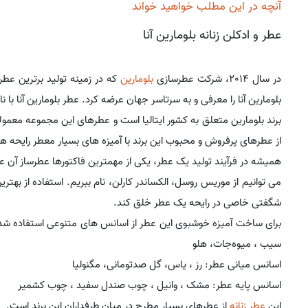
آنچه در این مطلب خواهید خواند
عطر و ادکلن زنانه بلومارین آنا
در سال 2014، شرکت عطرسازی
بلومارین
که در زمینه تولید برترین عط
بلومارین آنا را معرفی و به سرتاسر جهان عرضه کرد. عطر بلومارین آنا با نام Anna هم شناخته می شو
برند بلومارین متعلق به کشور ایتالیا است و عطرهای این مجموعه معمولاً
از عطرهای پرفروش و محبوب این برند با آمیزه های بسیار معطر رایحه 
همیشه در فرآیند تولید یک عطر، یکی از مهمترین فاکتورها عطرساز آن عط
می توانیم از موریس روسل، الکساندر کارلن، نام ببریم. استفاده از به
شگفتی خاصی در رایحه یک عطر خلق کند.
برای ساخت آمیزه خوشبوی این عطر از اسانس های متنوعی استفاده شده 
سیب ، میوه‌جات، هلو
اسانس میانی عطر: رز ، یاس، گل صدتومانی، مگنولیا
اسانس پایه عطر: مشک ، وانیل ، چوب صندل سفید ، چوب کشمیر
این
عطر زنانه
از عطرهای بسیار مطرح در میان طرفداران این برند است.