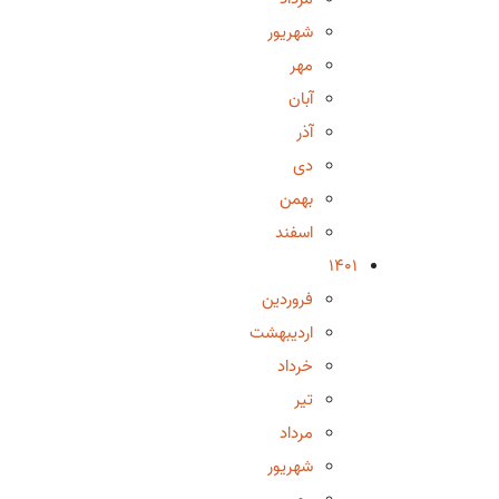
شهریور
مهر
آبان
آذر
دی
بهمن
اسفند
1401
فروردین
اردیبهشت
خرداد
تیر
مرداد
شهریور