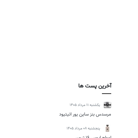
آخرین پست ها
يكشنبه 11 مرداد 1405
مرسدس بنز ساین یور اتیتیود
پنجشنبه 08 مرداد 1405
امواج اپوس 16 تیمبر