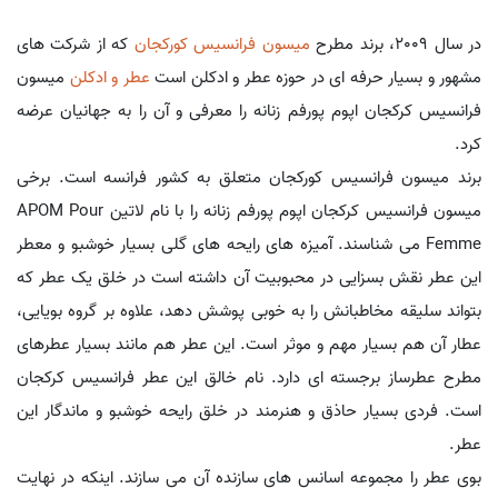
در سال 2009، برند مطرح
میسون فرانسیس کورکجان
که از شرکت های
مشهور و بسیار حرفه ای در حوزه عطر و ادکلن است
عطر و ادکلن
میسون
فرانسیس کرکجان اپوم پورفم زنانه را معرفی و آن را به جهانیان عرضه
کرد.
برند میسون فرانسیس کورکجان متعلق به کشور فرانسه است. برخی
میسون فرانسیس کرکجان اپوم پورفم زنانه را با نام لاتین APOM Pour
Femme می شناسند. آمیزه های رایحه های گلی بسیار خوشبو و معطر
این عطر نقش بسزایی در محبوبیت آن داشته است در خلق یک عطر که
بتواند سلیقه مخاطبانش را به خوبی پوشش دهد، علاوه بر گروه بویایی،
عطار آن هم بسیار مهم و موثر است. این عطر هم مانند بسیار عطرهای
مطرح عطرساز برجسته ای دارد. نام خالق این عطر فرانسیس کرکجان
است. فردی بسیار حاذق و هنرمند در خلق رایحه خوشبو و ماندگار این
عطر.
بوی عطر را مجموعه اسانس های سازنده آن می سازند. اینکه در نهایت