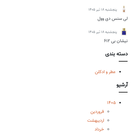
پنجشنبه 18 تیر 1405
لی سنس دی وول
پنجشنبه 18 تیر 1405
نیشان بی 612
دسته بندی
عطر و ادکلن
آرشیو
1405
فروردین
اردیبهشت
خرداد