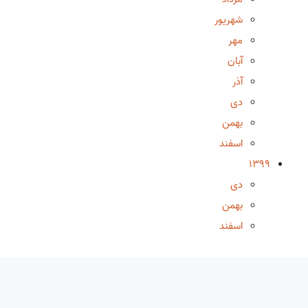
شهریور
مهر
آبان
آذر
دی
بهمن
اسفند
1399
دی
بهمن
اسفند