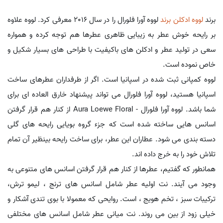
برند
لووه
ادکلن برند
لووه آورا فلورال را در سال 2016 معرفی کرد. لووه علاوه
بر رایحه خوش عطر به زیبایی ظاهری عطرها هم توجه کرده و همواره
سعی در تولید عطر و ادکلن های باکیفیت با طراحی های بسیار شکیل و
خاص نموده است.
لووه کمپانی ثبت شده در اسپانیا است. اگر از طرفداران عطرهای ساخت
اسپانیا هستید، لووه آورا فلورال می تواند پیشنهاد خارق العاده ای برای
شما باشد. لووه آورا فلورال - Aura Loewe Floral از کنار هم قرار گرفتن
اسانس هایی ساخته شده است که جزء گروه بویایی رایحه های گلی
دسته بندی می شود. عطاران این عطر، برای ساخت رایحه بینظیر آن تمام
تلاش خود را به خرج داده اند.
همانطور که گفتیم، عطرها از کنار هم قرار گرفتن اسانس های متنوعی به
وجود می آیند. نت اولیه عطر شامل اسانس های ترنج ، لیمو ترش،
ترکیبات سبز ، تخم هویج ، است. روایحی که معمولا با بوی تندی آشکار و
خیلی زود از بین می روند. نت میانی عطر شامل اسانس های مختلفی