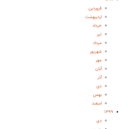
فروردین
اردیبهشت
خرداد
تیر
مرداد
شهریور
مهر
آبان
آذر
دی
بهمن
اسفند
1399
دی