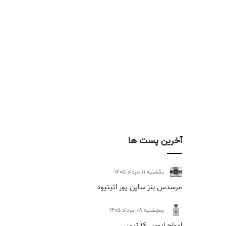
آخرین پست ها
يكشنبه 11 مرداد 1405
مرسدس بنز ساین یور اتیتیود
پنجشنبه 08 مرداد 1405
امواج اپوس 16 تیمبر