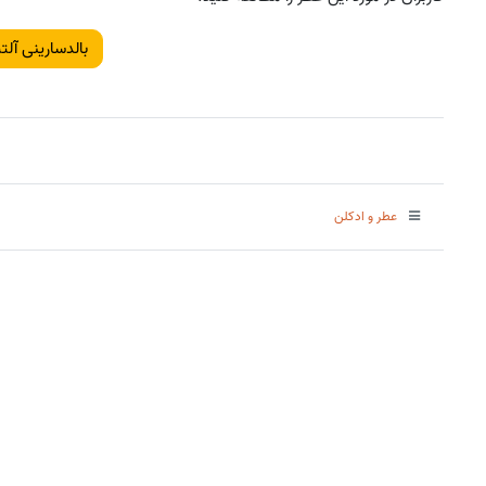
بالدسارینی آل
عطر و ادکلن