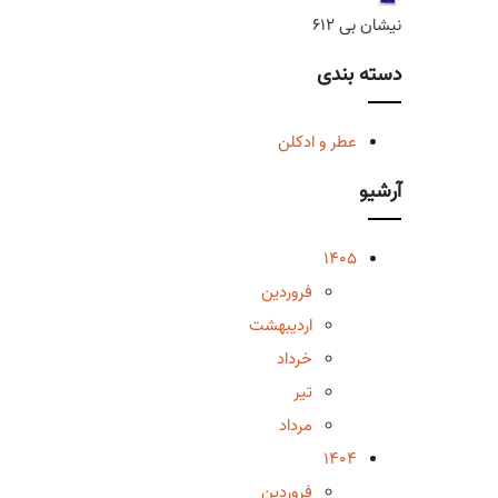
نیشان بی 612
دسته بندی
عطر و ادکلن
آرشیو
1405
فروردین
اردیبهشت
خرداد
تیر
مرداد
1404
فروردین