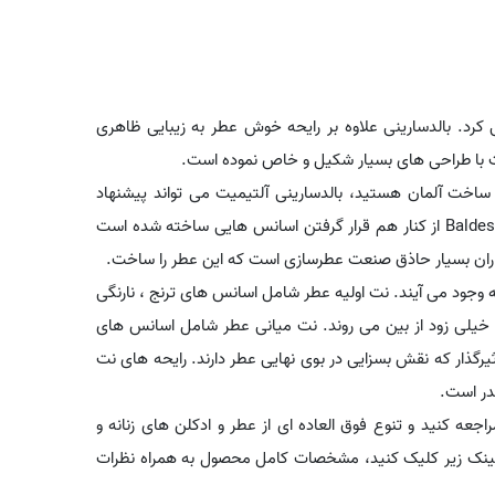
 آلتیمیت را در سال 2015 معرفی کرد. بالدسارینی علاوه بر رایحه خوش عطر به زیبایی ظاهری
یت با طراحی های بسیار شکیل و خاص نموده است.
 ساخت آلمان هستید، بالدسارینی آلتیمیت می تواند پیشنهاد
خارق العاده ای برای شما باشد. بالدسارینی آلتیمیت - Baldessarini Ultimate از کنار هم قرار گرفتن اسانس هایی ساخته شده است
طاران بسیار حاذق صنعت عطرسازی است که این عطر را ساخت.
 وجود می آیند. نت اولیه عطر شامل اسانس های ترنج ، نارنگی
و خیلی زود از بین می روند. نت میانی عطر شامل اسانس های
یرگذار که نقش بسزایی در بوی نهایی عطر دارند. رایحه های نت
در است.
اجعه کنید و تنوع فوق العاده ای از عطر و ادکلن های زنانه و
ی لینک زیر کلیک کنید، مشخصات کامل محصول به همراه نظرات