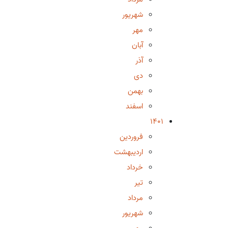
شهریور
مهر
آبان
آذر
دی
بهمن
اسفند
1401
فروردین
اردیبهشت
خرداد
تیر
مرداد
شهریور