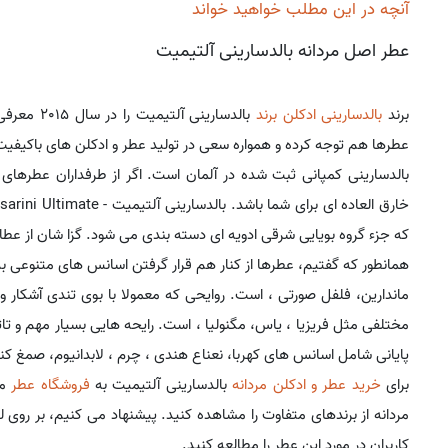
آنچه در این مطلب خواهید خواند
عطر اصل مردانه بالدسارینی آلتیمیت
برند
بالدسارینی
ادکلن برند
بالدسارینی
عطرها هم توجه کرده و همواره سعی در تولید عطر و ادکلن های باکیف
بالدسارینی کمپانی ثبت شده در آلمان است. اگر از طرفداران عطرهای
که جزء گروه بویایی شرقی ادویه ای دسته بندی می شود. گزا شان از ع
همانطور که گفتیم، عطرها از کنار هم قرار گرفتن اسانس های متنوعی به
ماندارین، فلفل صورتی ، است. روایحی که معمولا با بوی تندی آشکار 
مختلفی مثل فریزیا ، یاس، مگنولیا ، است. رایحه هایی بسیار مهم و تاث
پایانی شامل اسانس های کهربا، نعناع هندی ، چرم ، لابدانیوم، صمغ کن
برای
خرید عطر و ادکلن مردانه
بالدسارینی آلتیمیت به
فروشگاه عطر
مر
مردانه از برندهای متفاوت را مشاهده کنید. پیشنهاد می کنیم، بر رو
کاربران در مورد این عطر را مطالعه کنید.