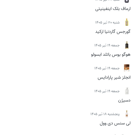
ارماف بلک اینفینیتی
شنبه 20 تیر 1405
گورجس گاردنیا ارکید
جمعه 19 تیر 1405
هوگو بوس باتلد ابسولو
جمعه 19 تیر 1405
انجلز شیر پارادایس
جمعه 19 تیر 1405
دسیژن
پنجشنبه 18 تیر 1405
لی سنس دی وول