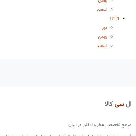
بهمن
اسفند
1399
دی
بهمن
اسفند
ال
سی
کالا
مرجع تخصصی عطر و ادکلن در ایران