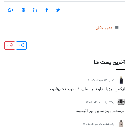
عطر و ادکلن
0
0
آخرین پست ها
شنبه 17 مرداد 1405
ایکس نیهیلو بلو تالیسمان اکستریت د پرفیوم
يكشنبه 11 مرداد 1405
مرسدس بنز ساین یور اتیتیود
پنجشنبه 08 مرداد 1405