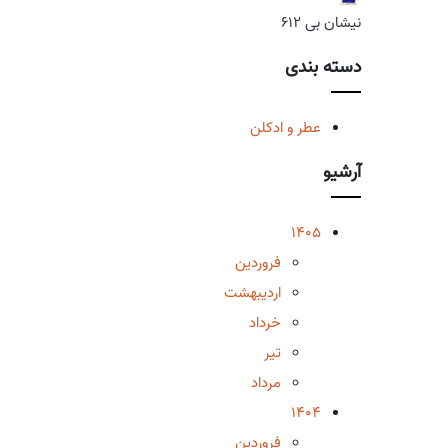
نیشان بی 612
دسته بندی
عطر و ادکلن
آرشیو
1405
فروردین
اردیبهشت
خرداد
تیر
مرداد
1404
فروردین