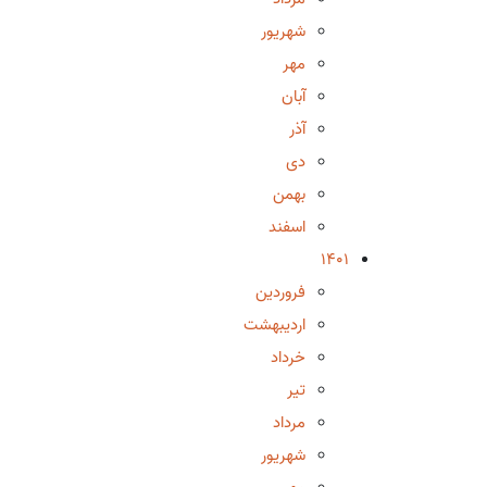
شهریور
مهر
آبان
آذر
دی
بهمن
اسفند
1401
فروردین
اردیبهشت
خرداد
تیر
مرداد
شهریور