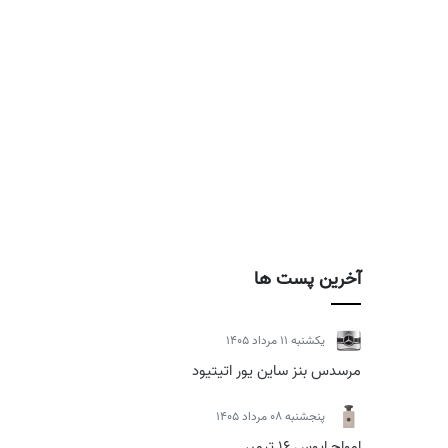
آخرین پست ها
يكشنبه 11 مرداد 1405
مرسدس بنز ساین یور اتیتیود
پنجشنبه 08 مرداد 1405
امواج اپوس 16 تیمبر