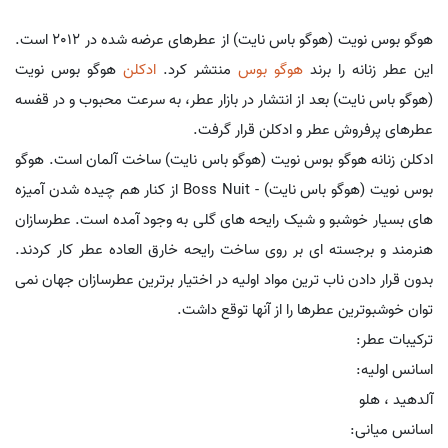
هوگو بوس نویت (هوگو باس نایت) از عطرهای عرضه شده در 2012 است.
این عطر زنانه را برند
هوگو بوس
منتشر کرد.
ادکلن
هوگو بوس نویت
(هوگو باس نایت) بعد از انتشار در بازار عطر، به سرعت محبوب و در قفسه
عطرهای پرفروش عطر و ادکلن قرار گرفت.
ادکلن زنانه هوگو بوس نویت (هوگو باس نایت) ساخت آلمان است. هوگو
بوس نویت (هوگو باس نایت) - Boss Nuit از کنار هم چیده شدن آمیزه
های بسیار خوشبو و شیک رایحه های گلی به وجود آمده است. عطرسازان
هنرمند و برجسته ای بر روی ساخت رایحه خارق العاده عطر کار کردند.
بدون قرار دادن ناب ترین مواد اولیه در اختیار برترین عطرسازان جهان نمی
توان خوشبوترین عطرها را از آنها توقع داشت.
ترکیبات عطر:
اسانس اولیه:
آلدهید ، هلو
اسانس میانی: