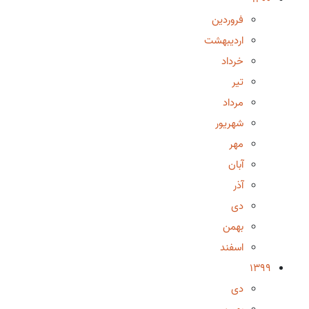
فروردین
اردیبهشت
خرداد
تیر
مرداد
شهریور
مهر
آبان
آذر
دی
بهمن
اسفند
1399
دی